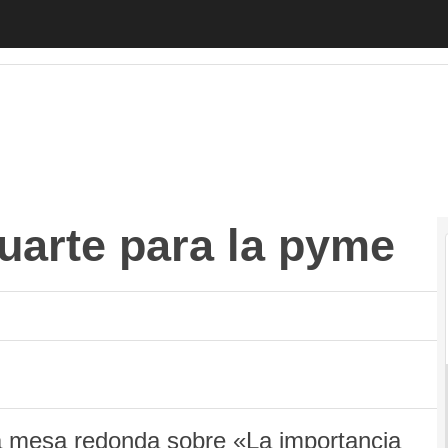
rte para la pyme
Autónomos
Emprendedores
Legislación
Tecnología
luarte para la pyme
esa redonda sobre «La importancia