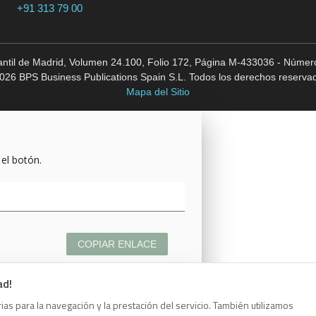
+91 313 79 00
cantil de Madrid, Volumen 24.100, Folio 172, Página M-433036 - Número
026 BPS Business Publications Spain S.L. Todos los derechos reserva
Mapa del Sitio
 el botón.
COPIAR ENLACE
ad!
as para la navegación y la prestación del servicio. También utilizamos