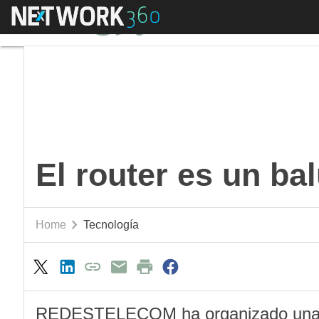
Menú
El router es un balua
El router es un ba
Home
Tecnología
REDESTELECOM ha organizado una m