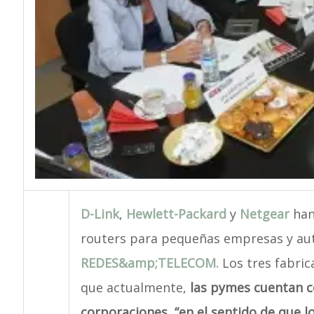
D-Link
,
Hewlett-Packard
y
Netgear
han 
routers para pequeñas empresas y au
REDES&amp;TELECOM.
Los tres fabric
que actualmente,
las pymes cuentan c
corporaciones, “en el sentido de que 