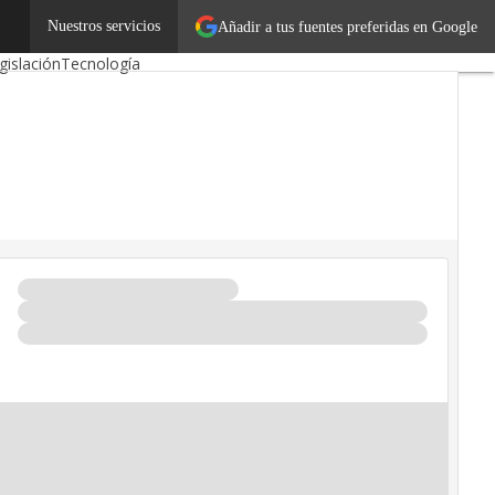
utónomos
Nuestros servicios
Emprendedores
Añadir a tus fuentes preferidas en Google
gislación
Tecnología