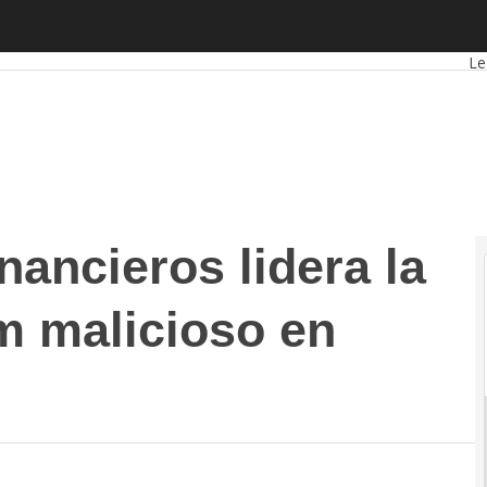
ncieros lidera la lista negra de spam malicioso en 2013
A
Le
nancieros lidera la
m malicioso en