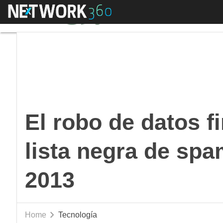
Menú
El robo de datos fina
El robo de datos fi
lista negra de spa
2013
Home
Tecnología