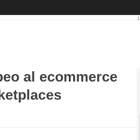
 al ecommerce penaliza a los marketplaces extranjeros
L
opeo al ecommerce
ketplaces