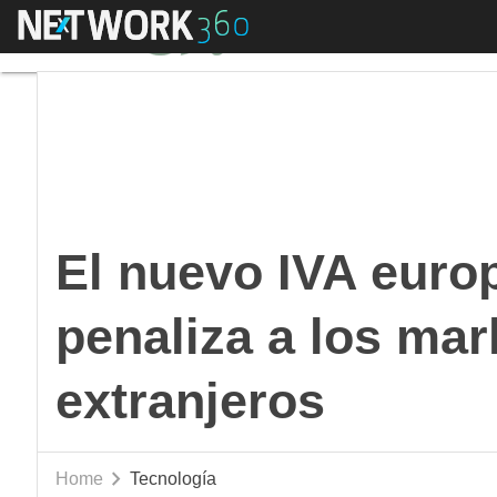
Menú
El nuevo IVA europeo
El nuevo IVA eur
penaliza a los mar
extranjeros
Home
Tecnología