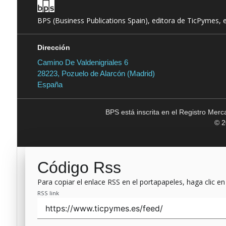
BPS (Business Publications Spain), editora de TicPymes, 
Dirección
Camino De Valdenigriales 6
28223, Pozuelo de Alarcón (Madrid)
España
BPS está inscrita en el Registro Mer
© 2
Código Rss
Para copiar el enlace RSS en el portapapeles, haga clic en
RSS link