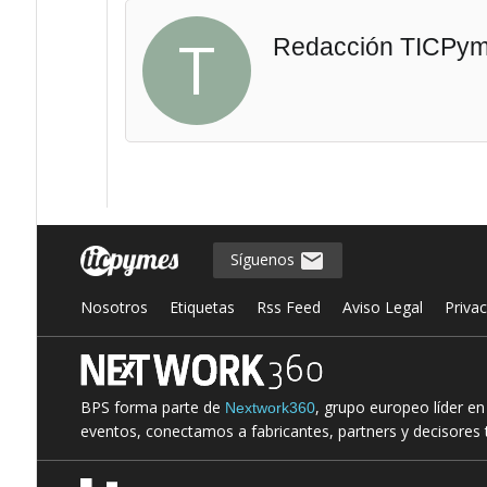
T
Redacción TICPy
Síguenos
Nosotros
Etiquetas
Rss Feed
Aviso Legal
Priva
BPS forma parte de
, grupo europeo líder e
Nextwork360
eventos, conectamos a fabricantes, partners y decisores t