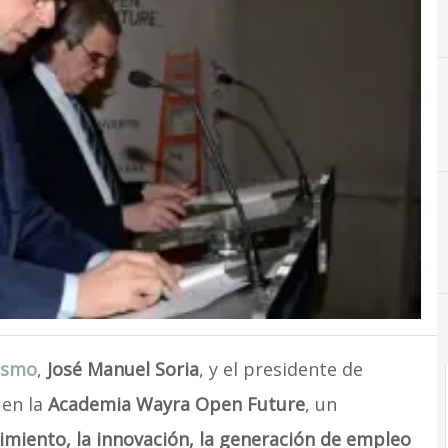
C
Ciberseguridad
rismo
,
José Manuel Soria
, y el presidente de
 en la
Academia Wayra Open Future
, un
miento, la innovación, la generación de empleo