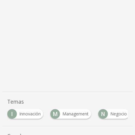
Temas
I
M
N
Innovación
Management
Negocio