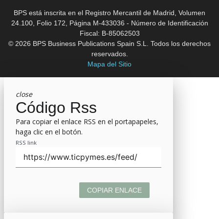
BPS está inscrita en el Registro Mercantil de Madrid, Volumen
24.100, Folio 172, Página M-433036 - Número de Identificación
Fiscal: B-85062503
© 2026 BPS Business Publications Spain S.L. Todos los derechos
reservados.
Mapa del Sitio
close
Código Rss
Para copiar el enlace RSS en el portapapeles,
haga clic en el botón.
RSS link
COPIAR ENLACE