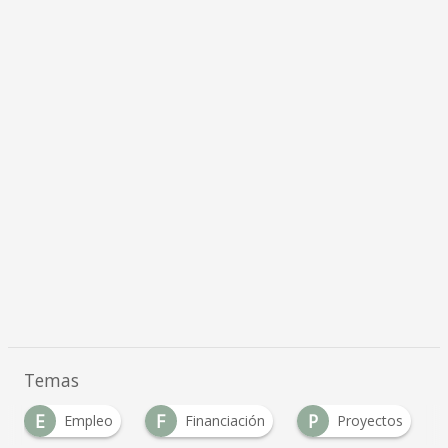
Temas
E
F
P
Empleo
Financiación
Proyectos