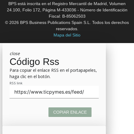
BPS está inscrita en el Registro Mercantil de Madrid, Volumen
24.100, Folio 172, Página M-433036 - Número de Identificación
Fiscal: B-85062503
© 2026 BPS Business Publications Spain S.L. Todos los derechos
reservados.
Mapa del Sitio
close
Código Rss
Para copiar el enlace RSS en el portapapeles,
haga clic en el botón.
RSS link
COPIAR ENLACE