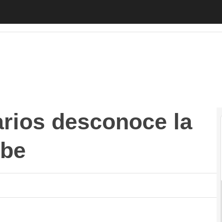
os desconoce la normativa de la nube
Autónomos
Emprended
arios desconoce la
ube