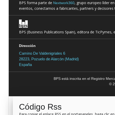
BPS forma parte de
, grupo europeo líder e
Nextwork360
eventos, conectamos a fabricantes, partners y decisores t
BPS (Business Publications Spain), editora de TicPymes, 
Dirección
Camino De Valdenigriales 6
28223, Pozuelo de Alarcón (Madrid)
España
BPS está inscrita en el Registro Mer
© 2
Código Rss
Para copiar el enlace RSS en el portapapeles, haga clic en