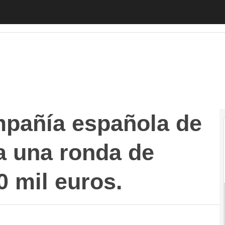
ía española de videojuegos, cierra una ronda de financ
mpañía española de
a una ronda de
0 mil euros.