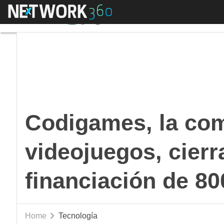
Menú
Codigames, la compañ
Codigames, la co
videojuegos, cierr
financiación de 80
Home
Tecnología