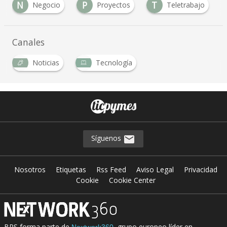
N
P
T
Negocio
Proyectos
Teletrabajo
Canales
Noticias
Tecnología
Síguenos
Nosotros
Etiquetas
Rss Feed
Aviso Legal
Privacidad
Cookie
Cookie Center
BPS forma parte de
, grupo europeo líder en
Nextwork360