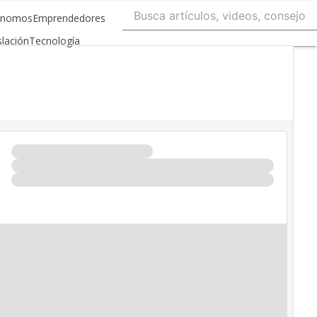
ónomos
Emprendedores
slación
Tecnología