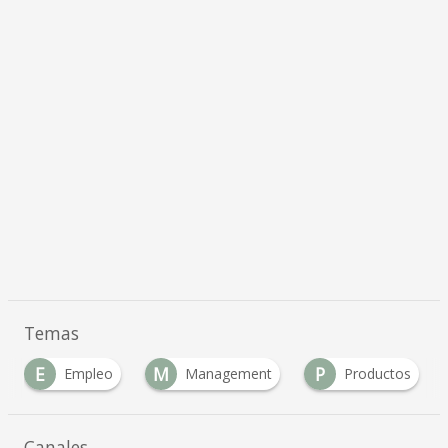
Temas
E
M
P
Empleo
Management
Productos
Canales