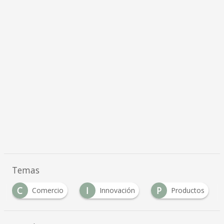
Temas
C
I
P
Comercio
Innovación
Productos