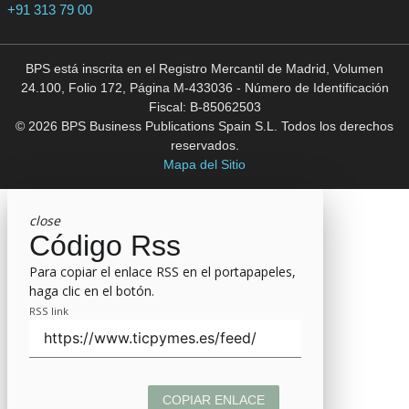
+91 313 79 00
BPS está inscrita en el Registro Mercantil de Madrid, Volumen
24.100, Folio 172, Página M-433036 - Número de Identificación
Fiscal: B-85062503
© 2026 BPS Business Publications Spain S.L. Todos los derechos
reservados.
Mapa del Sitio
close
Código Rss
Para copiar el enlace RSS en el portapapeles,
haga clic en el botón.
RSS link
COPIAR ENLACE