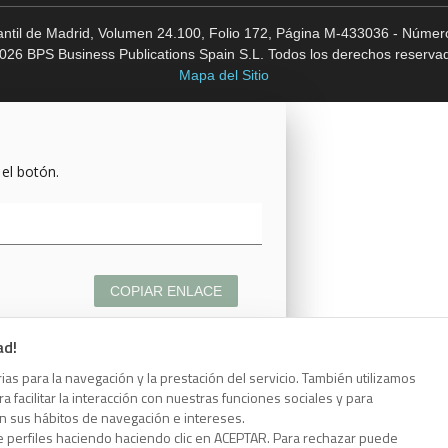
cantil de Madrid, Volumen 24.100, Folio 172, Página M-433036 - Número
026 BPS Business Publications Spain S.L. Todos los derechos reserva
Mapa del Sitio
 el botón.
COPIAR ENLACE
ad!
as para la navegación y la prestación del servicio. También utilizamos
 facilitar la interacción con nuestras funciones sociales y para
 el botón.
on sus hábitos de navegación e intereses.
e perfiles haciendo haciendo clic en ACEPTAR. Para rechazar puede