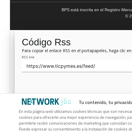
BPS está inscrita en el Registro Mer
© 2
Código Rss
Para copiar el enlace RSS en el portapapeles, haga clic en
RSS link
Tu contenido, tu privacid
Código Rss
En esta página web utilizamos cookies técnicas que son necesari
cookies para ofrecerle una mejor experiencia de navegación, para
Para copiar el enlace RSS en el portapapeles, haga clic en
permitirle recibir comunicaciones de marketing que coincidan c
RSS link
Puede expresar su consentimiento a la instalación de cookies d