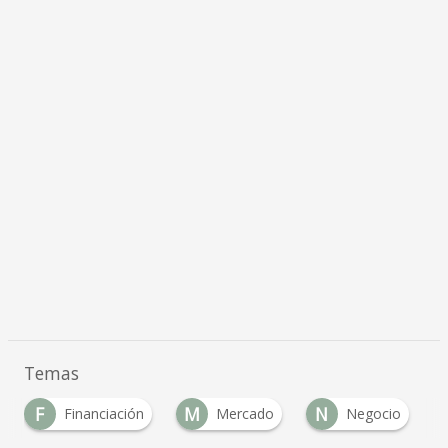
Temas
F
M
N
Financiación
Mercado
Negocio