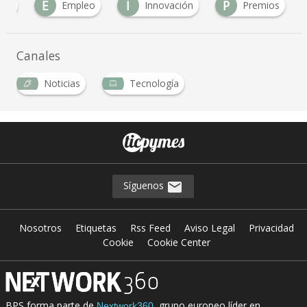
E
I
P
pps
Empleo
Innovación
Premios
Canales
Noticias
Tecnología
Síguenos
Nosotros
Etiquetas
Rss Feed
Aviso Legal
Privacidad
Cookie
Cookie Center
BPS forma parte de
, grupo europeo líder en
Nextwork360