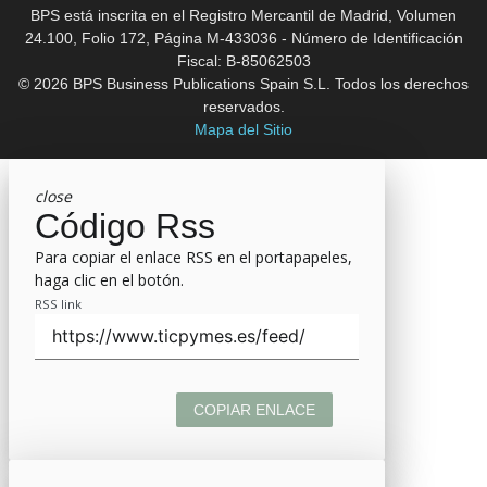
BPS está inscrita en el Registro Mercantil de Madrid, Volumen
24.100, Folio 172, Página M-433036 - Número de Identificación
Fiscal: B-85062503
© 2026 BPS Business Publications Spain S.L. Todos los derechos
reservados.
Mapa del Sitio
close
Código Rss
Para copiar el enlace RSS en el portapapeles,
haga clic en el botón.
RSS link
COPIAR ENLACE