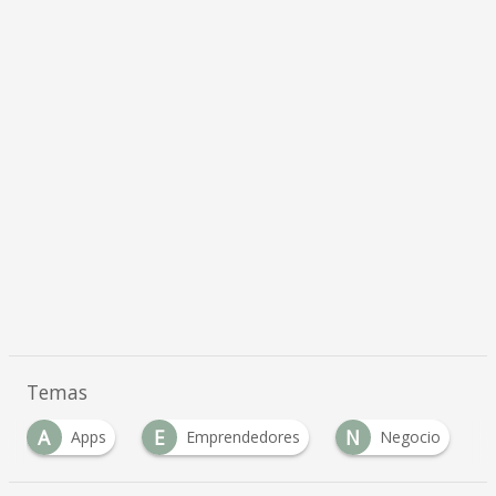
Temas
A
E
N
Apps
Emprendedores
Negocio