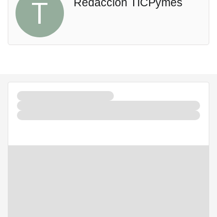
T
Redacción TICPymes