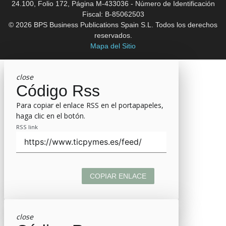
24.100, Folio 172, Página M-433036 - Número de Identificación
Fiscal: B-85062503
© 2026 BPS Business Publications Spain S.L. Todos los derechos
reservados.
Mapa del Sitio
close
Código Rss
Para copiar el enlace RSS en el portapapeles,
haga clic en el botón.
RSS link
COPIAR ENLACE
close