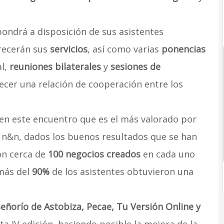
pondrá a disposición de sus asistentes
recerán sus
servicios
, así como varias
ponencias
al,
reuniones bilaterales
y
sesiones de
lecer una relación de cooperación entre los
 en este encuentro que es el más valorado por
y n&n, dados los buenos resultados que se han
on cerca de
100 negocios creados
en cada uno
 más del
90%
de los asistentes obtuvieron una
eñorío de Astobiza, Pecae, Tu Versión Online y