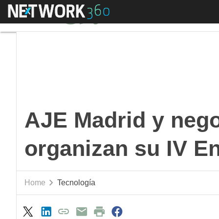
Menú
AJE Madrid y negoci
AJE Madrid y neg
organizan su IV E
Home
Tecnología