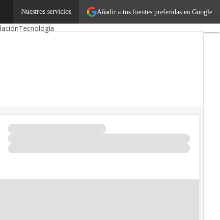
ónomos
Nuestros servicios
Emprendedores
Añadir a tus fuentes preferidas en Google
lación
Tecnología