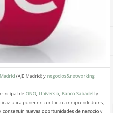
 Madrid
(AJE Madrid) y
negocios&networking
principal de
ONO
,
Universia
,
Banco Sabadell
y
ficaz para poner en contacto a emprendedores,
de
conseguir nuevas oportunidades de negocio
y