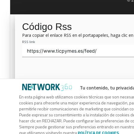
© 2
Código Rss
Para copiar el enlace RSS en el portapapeles, haga clic en
RSS link
Tu contenido, tu privacid
Código Rss
En esta página web utilizamos cookies técnicas que son necesari
cookies para ofrecerle una mejor experiencia de navegación, para
Para copiar el enlace RSS en el portapapeles, haga clic en
permitirle recibir comunicaciones de marketing que coincidan c
RSS link
Puede expresar su consentimiento a la instalación de cookies d
hacer clic en RECHAZAR. Puede configurar las preferencias de 
Siempre puede gestionar sus preferencias entrando en nuestr
que utilizamos visitando nuestra
POLÍTICA DE COOKIES
.