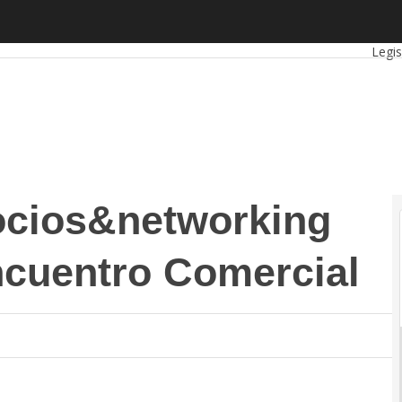
os&networking organizan su IV Encuentro Comercial
Aut
Legis
ocios&networking
ncuentro Comercial