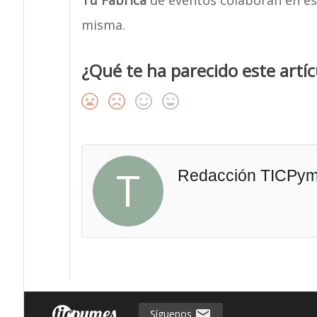
Tu Fábrica
de eventos colaboran en est
misma.
¿Qué te ha parecido este artíc
T
Redacción TICPy
Síguenos