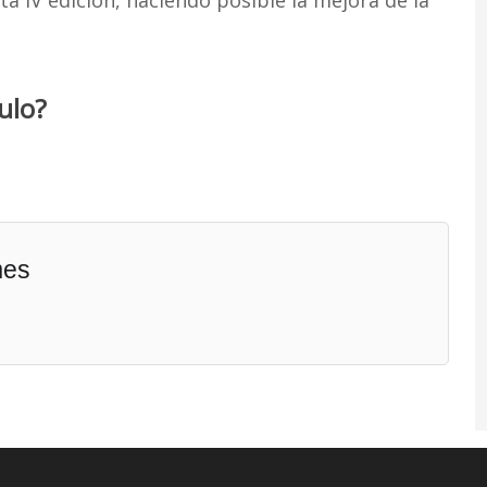
a IV edición, haciendo posible la mejora de la
ulo?
mes