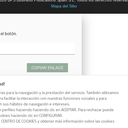
026 BPS Business Publications Spain S.L. Todos los derechos reserva
Mapa del Sitio
 el botón.
COPIAR ENLACE
ad!
as para la navegación y la prestación del servicio. También utilizamos
 facilitar la interacción con nuestras funciones sociales y para
 el botón.
on sus hábitos de navegación e intereses.
e perfiles haciendo haciendo clic en ACEPTAR. Para rechazar puede
cookies haciendo clic en CONFIGURAR.
o CENTRO DE COOKIES y obtener más información sobre las cookies