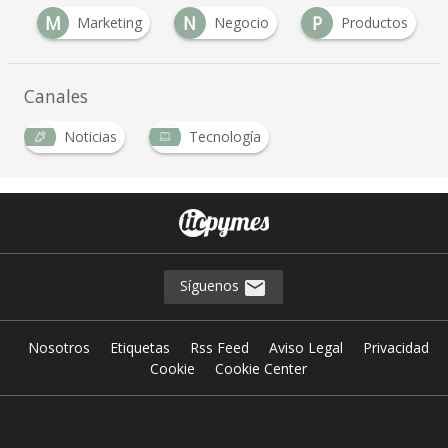
M
N
P
t
Marketing
Negocio
Productos
…
Canales
Noticias
Tecnología
…
Síguenos
Nosotros
Etiquetas
Rss Feed
Aviso Legal
Privacidad
Cookie
Cookie Center