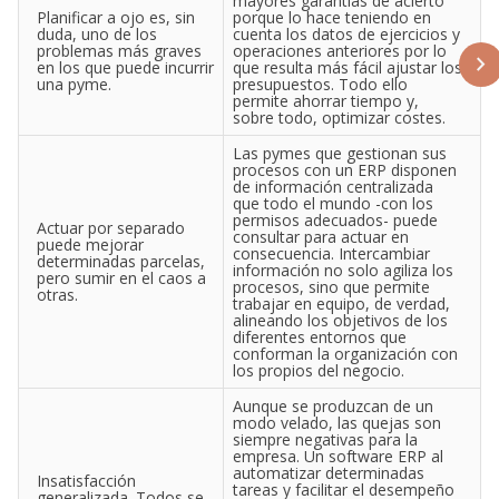
mayores garantías de acierto
Planificar a ojo es, sin
porque lo hace teniendo en
duda, uno de los
cuenta los datos de ejercicios y
problemas más graves
operaciones anteriores por lo
en los que puede incurrir
que resulta más fácil ajustar los
una pyme.
presupuestos. Todo ello
permite ahorrar tiempo y,
sobre todo, optimizar costes.
Las pymes que gestionan sus
procesos con un ERP disponen
de información centralizada
que todo el mundo -con los
permisos adecuados- puede
Actuar por separado
consultar para actuar en
puede mejorar
consecuencia. Intercambiar
determinadas parcelas,
información no solo agiliza los
pero sumir en el caos a
procesos, sino que permite
otras.
trabajar en equipo, de verdad,
alineando los objetivos de los
diferentes entornos que
conforman la organización con
los propios del negocio.
Aunque se produzcan de un
modo velado, las quejas son
siempre negativas para la
empresa. Un software ERP al
automatizar determinadas
Insatisfacción
tareas y facilitar el desempeño
generalizada. Todos se