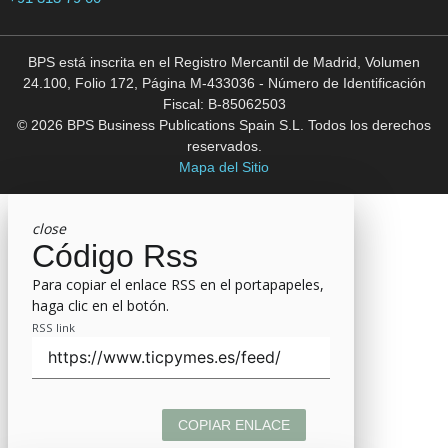
BPS está inscrita en el Registro Mercantil de Madrid, Volumen
24.100, Folio 172, Página M-433036 - Número de Identificación
Fiscal: B-85062503
© 2026 BPS Business Publications Spain S.L. Todos los derechos
reservados.
Mapa del Sitio
close
Código Rss
Para copiar el enlace RSS en el portapapeles,
haga clic en el botón.
RSS link
COPIAR ENLACE