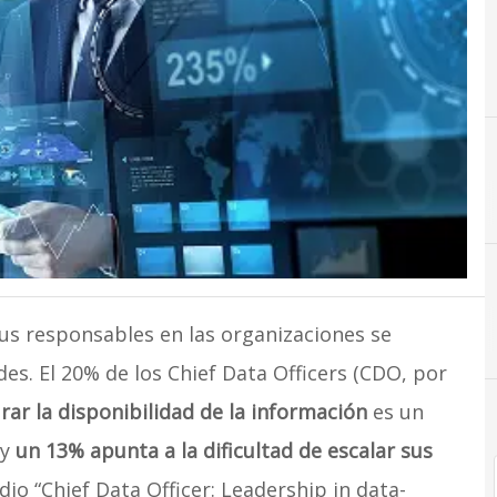
sus responsables en las organizaciones se
es. El 20% de los Chief Data Officers (CDO, por
rar la disponibilidad de la información
es un
 y
un 13% apunta a la dificultad de escalar sus
udio “Chief Data Officer: Leadership in data-