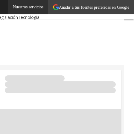
utónomos
Nuestros servicios
Emprendedores
Añadir a tus fuentes preferidas en Google
egislación
Tecnología