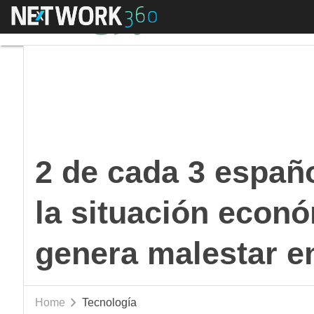
Menú
2 de cada 3 españole
2 de cada 3 españ
la situación econó
genera malestar e
Home
Tecnología