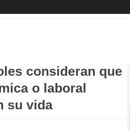
s consideran que la situación económica o laboral gener
oles consideran que
mica o laboral
n su vida