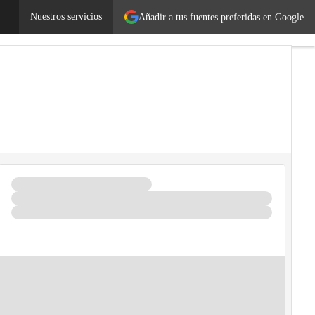
a malestar en su vida
Nuestros servicios
Autónomos
Añadir a tus fuentes preferidas en Google
Emprendedores
Legislación
Tecnología