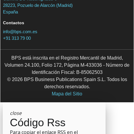
28223, Pozuelo de Alarcón (Madrid)
España
Contactos
info@bps.com.es
+91 313 79 00
BPS está inscrita en el Registro Mercantil de Madrid,
Volumen 24.100, Folio 172, Página M-433036 - Número de
Identificación Fiscal: B-85062503
© 2026 BPS Business Publications Spain S.L. Todos los
derechos reservados.
Mapa del Sitio
close
Código Rss
Para copiar el enlace RSS en el