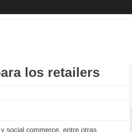
 los retailers
Autónomos
Emprendedores
Legislación
Tecnología
ara los retailers
l y social commerce, entre otras