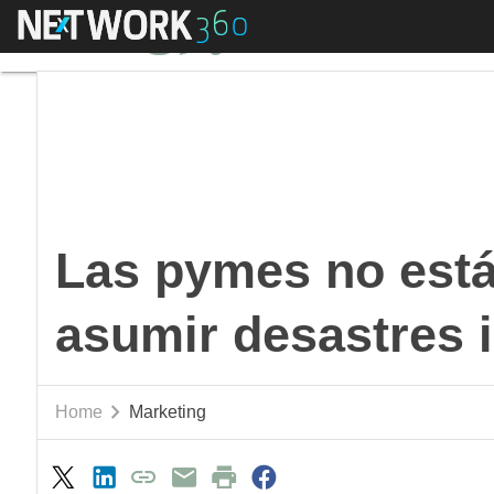
Menú
Las pymes no están p
Las pymes no está
asumir desastres 
Home
Marketing