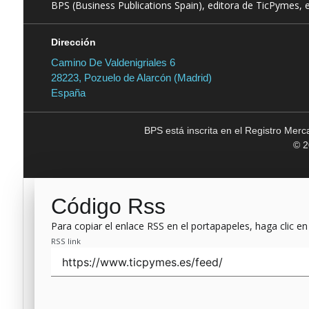
BPS (Business Publications Spain), editora de TicPymes, 
Dirección
Camino De Valdenigriales 6
28223, Pozuelo de Alarcón (Madrid)
España
BPS está inscrita en el Registro Mer
© 2
Código Rss
Para copiar el enlace RSS en el portapapeles, haga clic en
RSS link