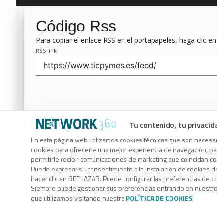
Código Rss
Para copiar el enlace RSS en el portapapeles, haga clic en
RSS link
Tu contenido, tu privacid
Código Rss
En esta página web utilizamos cookies técnicas que son necesari
cookies para ofrecerle una mejor experiencia de navegación, para
Para copiar el enlace RSS en el portapapeles, haga clic en
permitirle recibir comunicaciones de marketing que coincidan c
RSS link
Puede expresar su consentimiento a la instalación de cookies d
hacer clic en RECHAZAR. Puede configurar las preferencias de 
Siempre puede gestionar sus preferencias entrando en nuestr
que utilizamos visitando nuestra
POLÍTICA DE COOKIES
.