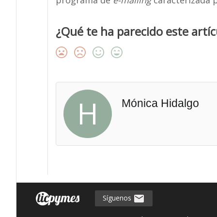
programa de
e-mailing
caracterizada po
¿Qué te ha parecido este artíc
H
Mónica Hidalgo
Síguenos