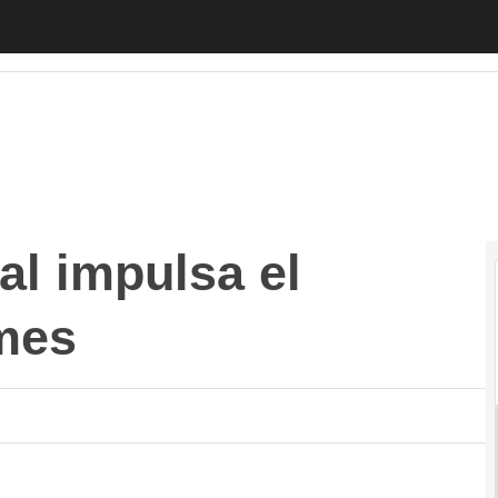
 impulsa el negocio de las pymes
Autónomos
Emprendedores
Le
al impulsa el
mes