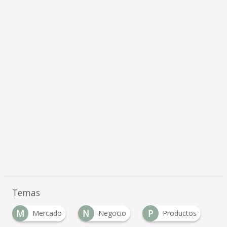
Temas
M
N
P
Mercado
Negocio
Productos