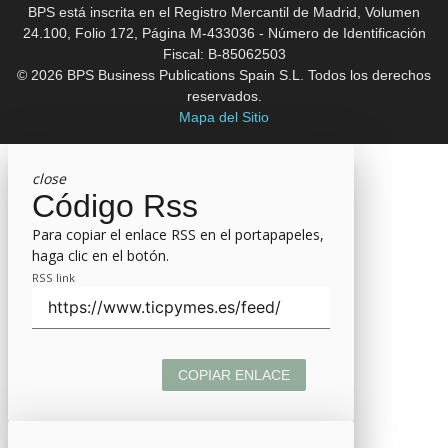
BPS está inscrita en el Registro Mercantil de Madrid, Volumen
24.100, Folio 172, Página M-433036 - Número de Identificación
Fiscal: B-85062503
© 2026 BPS Business Publications Spain S.L. Todos los derechos
reservados.
Mapa del Sitio
close
Código Rss
Para copiar el enlace RSS en el portapapeles,
haga clic en el botón.
RSS link
COPIAR ENLACE