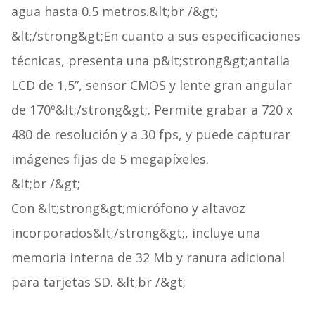
agua hasta 0.5 metros.&lt;br /&gt;
&lt;/strong&gt;En cuanto a sus especificaciones
técnicas, presenta una p&lt;strong&gt;antalla
LCD de 1,5”, sensor CMOS y lente gran angular
de 170º&lt;/strong&gt;. Permite grabar a 720 x
480 de resolución y a 30 fps, y puede capturar
imágenes fijas de 5 megapíxeles.
&lt;br /&gt;
Con &lt;strong&gt;micrófono y altavoz
incorporados&lt;/strong&gt;, incluye una
memoria interna de 32 Mb y ranura adicional
para tarjetas SD. &lt;br /&gt;