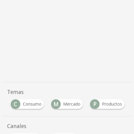
Temas
C
M
P
o
Consumo
Mercado
Productos
Canales