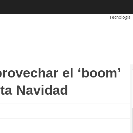
vechar el ‘boom’ del eCommerce esta Navidad
Autónomos
Tecnología
provechar el ‘boom’
ta Navidad