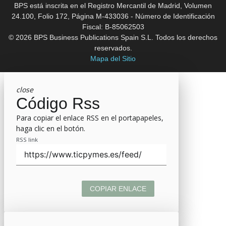
BPS está inscrita en el Registro Mercantil de Madrid, Volumen
24.100, Folio 172, Página M-433036 - Número de Identificación
Fiscal: B-85062503
© 2026 BPS Business Publications Spain S.L. Todos los derechos
reservados.
Mapa del Sitio
close
Código Rss
Para copiar el enlace RSS en el portapapeles,
haga clic en el botón.
RSS link
COPIAR ENLACE