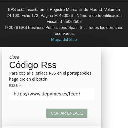
BPS está inscrita en el Registro Mercantil de Madrid, Volumen
24.100, Folio 172, Página M-433036 - Número de Identificación
Fiscal: B-85062503
© 2026 BPS Business Publications Spain S.L. Todos los derechos
reservados.
Mapa del Sitio
close
Código Rss
Para copiar el enlace RSS en el portapapeles,
haga clic en el botón.
RSS link
COPIAR ENLACE