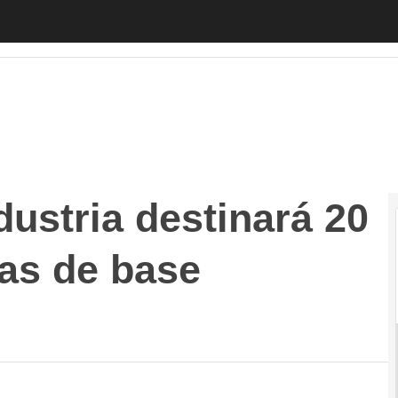
stria destinará 20 millones a empresas de base tecnológi
dustria destinará 20
as de base