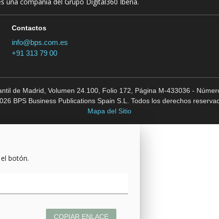
es una compañía del Grupo Digital360 Iberia.
Contactos
info@bps.com.es
+91 313 79 00
cantil de Madrid, Volumen 24.100, Folio 172, Página M-433036 - Número
026 BPS Business Publications Spain S.L. Todos los derechos reserva
Mapa del Sitio
 el botón.
COPIAR ENLACE