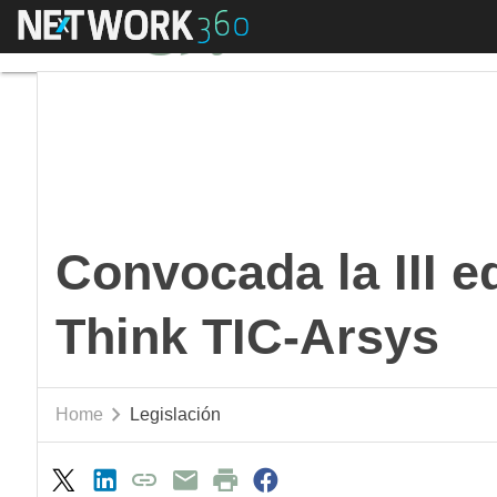
Menú
Convocada la III edic
Convocada la III e
Think TIC-Arsys
Home
Legislación