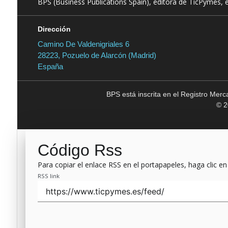
BPS (Business Publications Spain), editora de TicPymes, 
Dirección
Camino De Valdenigriales 6
28223, Pozuelo de Alarcón (Madrid)
España
BPS está inscrita en el Registro Mer
© 2
Código Rss
Para copiar el enlace RSS en el portapapeles, haga clic en
RSS link