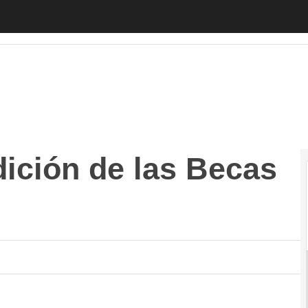
ión de las Becas Think TIC-Arsys
Autónomos
Emprendedores
dición de las Becas