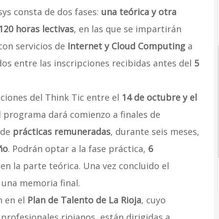
sys consta de dos fases:
una teórica y otra
120 horas lectivas
, en las que se impartirán
con servicios de
Internet y Cloud Computing
a
dos entre las inscripciones recibidas antes del
5
aciones del Think Tic entre el
14 de octubre y el
l programa dará comienzo a finales de
 de
prácticas remuneradas
, durante seis meses,
ño
. Podrán optar a la fase práctica,
6
n la parte teórica. Una vez concluido el
 una memoria final.
n en el
Plan de Talento de La Rioja
, cuyo
profesionales riojanos, están dirigidas a