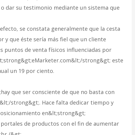
s o dar su testimonio mediante un sistema que
 efecto, se constata generalmente que la cesta
r y que éste sería más fiel que un cliente
s puntos de venta físicos influenciadas por
lt;strong&gt;eMarketer.com&lt;/strong&gt; este
al un 19 por ciento.
;hay que ser consciente de que no basta con
lt;/strong&gt;. Hace falta dedicar tiempo y
posicionamiento en&lt;strong&gt;
 portales de productos con el fin de aumentar
;br /&gt;