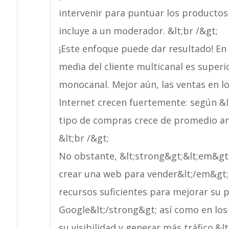
intervenir para puntuar los producto
incluye a un moderador. &lt;br /&gt;
¡Este enfoque puede dar resultado! En
media del cliente multicanal es superio
monocanal. Mejor aún, las ventas en lo
Internet crecen fuertemente: según &
tipo de compras crece de promedio anu
&lt;br /&gt;
No obstante, &lt;strong&gt;&lt;em&gt
crear una web para vender&lt;/em&gt;&
recursos suficientes para mejorar su 
Google&lt;/strong&gt; así como en los
su visibilidad y generar más tráfico.&lt