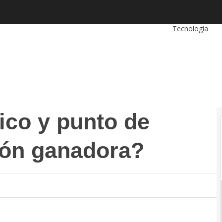
 y punto de venta: ¿combinación ganadora?
Autónomos
Em
Tecnología
ico y punto de
ión ganadora?