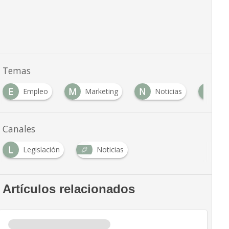
Temas
E
M
N
P
Empleo
Marketing
Noticias
Pr
Canales
L
Legislación
Noticias
Artículos relacionados