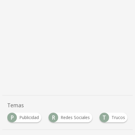
Temas
P
R
T
Publicidad
Redes Sociales
Trucos