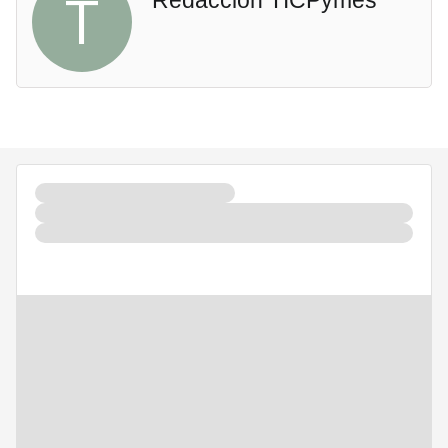
T
Redacción TICPymes