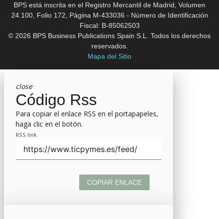
BPS está inscrita en el Registro Mercantil de Madrid, Volumen
24.100, Folio 172, Página M-433036 - Número de Identificación
Fiscal: B-85062503
© 2026 BPS Business Publications Spain S.L. Todos los derechos
reservados.
Mapa del Sitio
close
Código Rss
Para copiar el enlace RSS en el portapapeles,
haga clic en el botón.
RSS link
COPIAR ENLACE