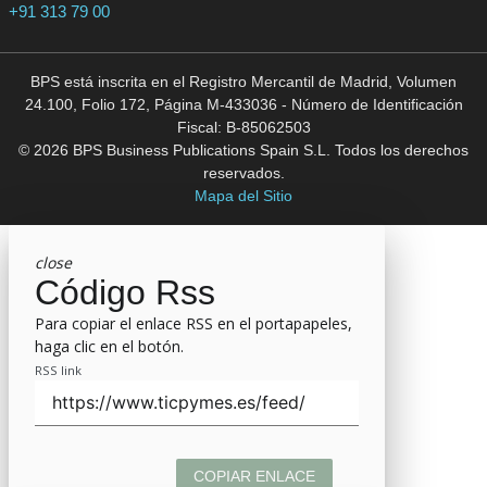
+91 313 79 00
BPS está inscrita en el Registro Mercantil de Madrid, Volumen
24.100, Folio 172, Página M-433036 - Número de Identificación
Fiscal: B-85062503
© 2026 BPS Business Publications Spain S.L. Todos los derechos
reservados.
Mapa del Sitio
close
Código Rss
Para copiar el enlace RSS en el portapapeles,
haga clic en el botón.
RSS link
COPIAR ENLACE