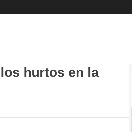
 hurtos en la franquicia?
Autónomos
Emprendedores
Legislación
los hurtos en la