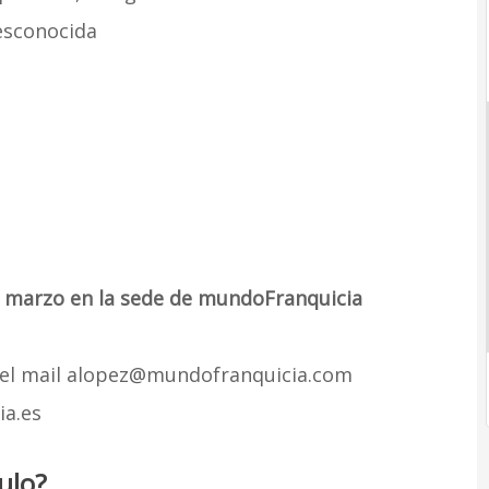
desconocida
 marzo en la sede de mundoFranquicia
n el mail alopez@mundofranquicia.com
a.es
ulo?