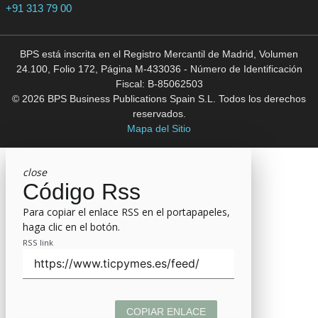
+91 313 79 00
BPS está inscrita en el Registro Mercantil de Madrid, Volumen
24.100, Folio 172, Página M-433036 - Número de Identificación
Fiscal: B-85062503
© 2026 BPS Business Publications Spain S.L. Todos los derechos
reservados.
Mapa del Sitio
close
Código Rss
Para copiar el enlace RSS en el portapapeles,
haga clic en el botón.
RSS link
COPIAR ENLACE