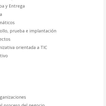
ba y Entrega
ma
rmáticos
ollo, prueba e implantación
ectos
nizativa orientada a TIC
tivo
rganizaciones
el proceso del negocio