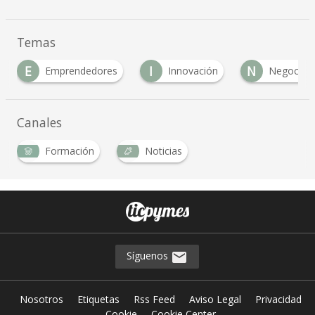
Temas
E
I
N
Emprendedores
Innovación
Negocio
Canales
Formación
Noticias
Síguenos
Nosotros
Etiquetas
Rss Feed
Aviso Legal
Privacidad
Cookie
Cookie Center