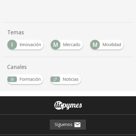
Temas
I
M
M
P
Innovación
Mercado
Movilidad
P
Canales
Formación
Noticias
Síguenos