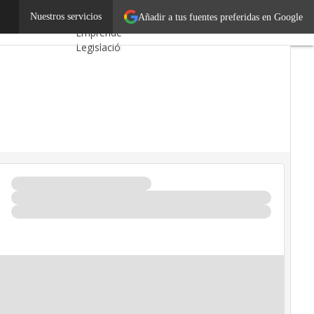
ndedores 2013
Nuestros servicios
Autónomos
Añadir a tus fuentes preferidas en Google
Emprendedores
Legislación
Tecnología