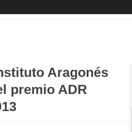
tituto Aragonés de Fomento gana el premio ADR Empre
nstituto Aragonés
el premio ADR
013