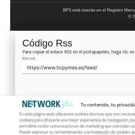
BPS está inscrita en el Registro Mer
© 2
Código Rss
Para copiar el enlace RSS en el portapapeles, haga clic en
RSS link
Tu contenido, tu privacid
Código Rss
En esta página web utilizamos cookies técnicas que son necesari
cookies para ofrecerle una mejor experiencia de navegación, para
Para copiar el enlace RSS en el portapapeles, haga clic en
permitirle recibir comunicaciones de marketing que coincidan c
RSS link
Puede expresar su consentimiento a la instalación de cookies d