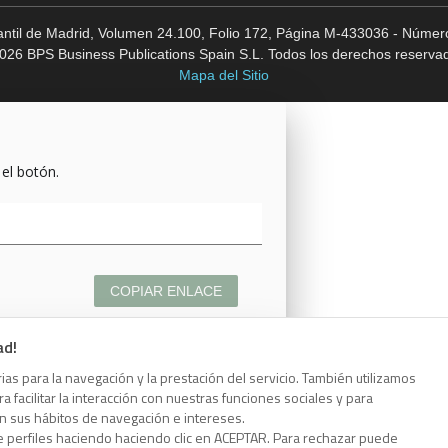
cantil de Madrid, Volumen 24.100, Folio 172, Página M-433036 - Número
026 BPS Business Publications Spain S.L. Todos los derechos reserva
Mapa del Sitio
 el botón.
COPIAR ENLACE
ad!
as para la navegación y la prestación del servicio. También utilizamos
 facilitar la interacción con nuestras funciones sociales y para
 el botón.
on sus hábitos de navegación e intereses.
e perfiles haciendo haciendo clic en ACEPTAR. Para rechazar puede