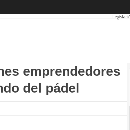
 emprendedores revoluciona el mundo del pádel
Autónom
Legislaci
enes emprendedores
ndo del pádel