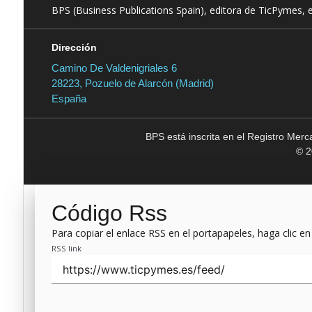
BPS (Business Publications Spain), editora de TicPymes, 
Dirección
Camino De Valdenigriales 6
28223, Pozuelo de Alarcón (Madrid)
España
BPS está inscrita en el Registro Mer
© 2
Código Rss
Para copiar el enlace RSS en el portapapeles, haga clic en
RSS link