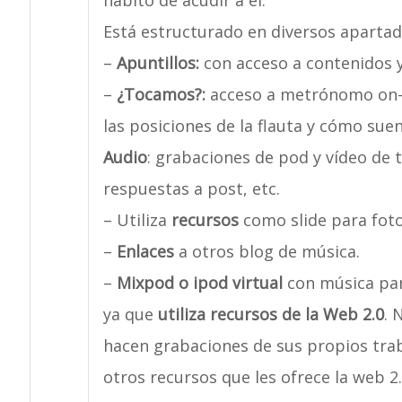
hábito de acudir a él.
Está estructurado en diversos apartad
–
Apuntillos:
con acceso a contenidos y 
–
¿Tocamos?:
acceso a metrónomo on-li
las posiciones de la flauta y cómo suen
Audio
: grabaciones de pod y vídeo de t
respuestas a post, etc.
– Utiliza
recursos
como slide para foto
–
Enlaces
a otros blog de música.
–
Mixpod o ipod virtual
con música par
ya que
utiliza recursos de la Web 2.0
. 
hacen grabaciones de sus propios trab
otros recursos que les ofrece la web 2