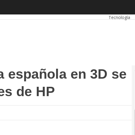
española en 3D se hace con estaciones de HP
Autónomos
E
Tecnología
a española en 3D se
es de HP