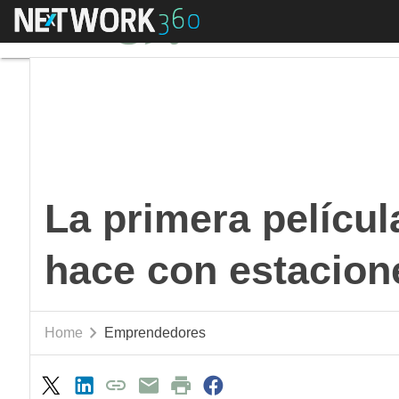
Menú
La primera película 
La primera películ
hace con estacion
Home
Emprendedores