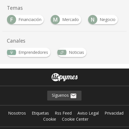
Temas
M
N
P
inanciación
Mercado
Negocio
Produc
Canales
Emprendedores
Noticias
Síguenos
Nosotros
Etiquetas
Rss Feed
Aviso Legal
Privacidad
Cookie
Cookie Center