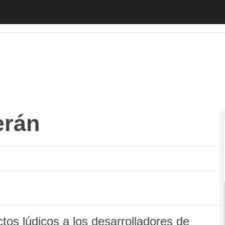
n
Autónomos
Emprendedores
Legislación
Tecnología
erán
os lúdicos a los desarrolladores de