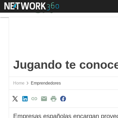
Menú
Jugando te conocerá
Jugando te conoc
Home
Emprendedores
Empresas españolas encargan proyect